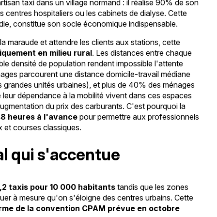
rtisan taxi dans un village normand : il réalise 90% de son
es centres hospitaliers ou les cabinets de dialyse. Cette
adie, constitue son socle économique indispensable.
la maraude et attendre les clients aux stations, cette
quement en milieu rural
. Les distances entre chaque
aible densité de population rendent impossible l'attente
ménages parcourent une distance domicile-travail médiane
es grandes unités urbaines), et plus de 40% des ménages
e leur dépendance à la mobilité vivent dans ces espaces
augmentation du prix des carburants. C'est pourquoi la
48 heures à l'avance
pour permettre aux professionnels
x et courses classiques.
al qui s'accentue
,2 taxis pour 10 000 habitants
tandis que les zones
inuer à mesure qu'on s'éloigne des centres urbains. Cette
rme de la convention CPAM prévue en octobre