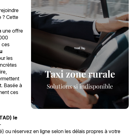
rejoindre
e ? Cette
 une offre
 000
s ces
au
our les
oncrètes
ire,
ermettent
t. Basée à
ement ces
TAD) le
-
 ou réservez en ligne selon les délais propres à votre