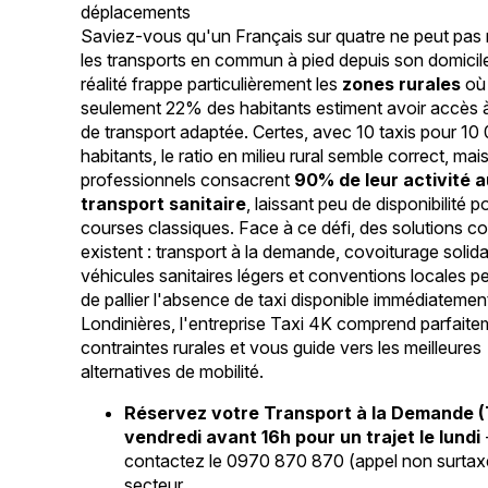
déplacements
Saviez-vous qu'un Français sur quatre ne peut pas 
les transports en commun à pied depuis son domicil
réalité frappe particulièrement les
zones rurales
où
seulement 22% des habitants estiment avoir accès à
de transport adaptée. Certes, avec 10 taxis pour 10
habitants, le ratio en milieu rural semble correct, mai
professionnels consacrent
90% de leur activité 
transport sanitaire
, laissant peu de disponibilité p
courses classiques. Face à ce défi, des solutions c
existent : transport à la demande, covoiturage solida
véhicules sanitaires légers et conventions locales p
de pallier l'absence de taxi disponible immédiatemen
Londinières, l'entreprise Taxi 4K comprend parfait
contraintes rurales et vous guide vers les meilleures
alternatives de mobilité.
Réservez votre Transport à la Demande (
vendredi avant 16h pour un trajet le lundi
contactez le 0970 870 870 (appel non surtaxé)
secteur