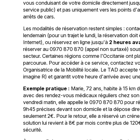
vous conduisant de votre domicile directement jusq
service public) et pas uniquement vers les points d'
arrêts de cars.
Les modalités de réservation restent simples : contact
lendemain (pour un trajet le lundi, la réservation do
Internet), ou réservez en ligne jusqu'à
2 heures av
réserver au 0970 870 870 (appel non surtaxé) sous 
secteur. Certaines régions comme l'Occitanie ont plafo
parcourue. Pour accéder à ce service, contactez v
Organisatrice de la Mobilité locale. Le TAD accepte
imagine R) et garantit votre heure d'arrivée avec un
Exemple pratique :
Marie, 72 ans, habite à 15 km d
avec des rendez-vous médicaux réguliers chez son ca
vendredi matin, elle appelle le 0970 870 870 pour rés
9h45 précises devant son domicile et la dépose dir
seulement 2€. Pour le retour, elle a réservé un créne
solution lui revient à 8€ par mois contre plus de 120€
sécurité.