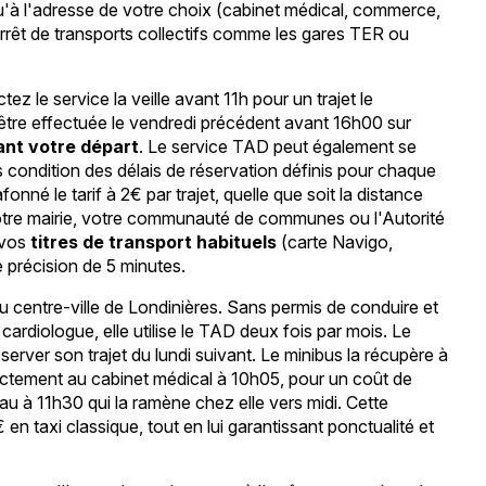
u'à l'adresse de votre choix (cabinet médical, commerce,
arrêt de transports collectifs comme les gares TER ou
ez le service la veille avant 11h pour un trajet le
it être effectuée le vendredi précédent avant 16h00 sur
ant votre départ
. Le service TAD peut également se
condition des délais de réservation définis pour chaque
nné le tarif à 2€ par trajet, quelle que soit la distance
otre mairie, votre communauté de communes ou l'Autorité
 vos
titres de transport habituels
(carte Navigo,
e précision de 5 minutes.
u centre-ville de Londinières. Sans permis de conduire et
rdiologue, elle utilise le TAD deux fois par mois. Le
erver son trajet du lundi suivant. Le minibus la récupère à
ectement au cabinet médical à 10h05, pour un coût de
au à 11h30 qui la ramène chez elle vers midi. Cette
 en taxi classique, tout en lui garantissant ponctualité et