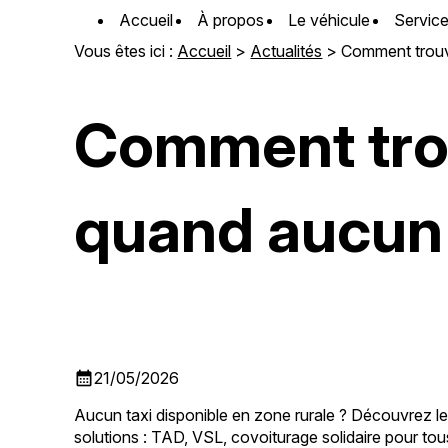
Panneau de gestion des cookies
Accueil
À propos
Le véhicule
Servic
Vous êtes ici :
Accueil
>
Actualités
> Comment trouve
Comment trou
quand aucun 
calendar_month
21/05/2026
Aucun taxi disponible en zone rurale ? Découvrez l
solutions : TAD, VSL, covoiturage solidaire pour to