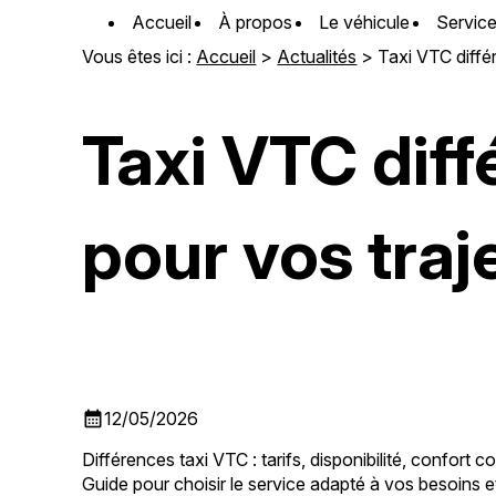
Panneau de gestion des cookies
Accueil
À propos
Le véhicule
Servic
Vous êtes ici :
Accueil
>
Actualités
> Taxi VTC différ
Taxi VTC dif
pour vos traj
calendar_month
12/05/2026
Différences taxi VTC : tarifs, disponibilité, confort 
Guide pour choisir le service adapté à vos besoins e