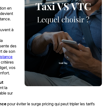
tion en
 devient
stance.
ouvent à
la
ésente des
rt de son
distance
 critères
dget, vos
nfort.
ut
nt la
able sur
ance
pour éviter le surge pricing qui peut tripler les tarifs