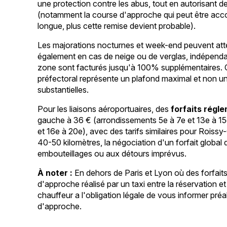
une protection contre les abus, tout en autorisant 
(notamment la course d'approche qui peut être accor
longue, plus cette remise devient probable).
Les majorations nocturnes et week-end peuvent atte
également en cas de neige ou de verglas, indépendam
zone sont facturés jusqu'à 100% supplémentaires. Ce
préfectoral représente un plafond maximal et non un
substantielles.
Pour les liaisons aéroportuaires, des
forfaits régl
gauche à 36 € (arrondissements 5e à 7e et 13e à 15e
et 16e à 20e), avec des tarifs similaires pour Rois
40-50 kilomètres, la négociation d'un forfait global d
embouteillages ou aux détours imprévus.
À noter :
En dehors de Paris et Lyon où des forfaits r
d'approche réalisé par un taxi entre la réservation et
chauffeur a l'obligation légale de vous informer pr
d'approche.