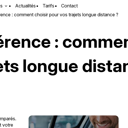
es
Actualités
Tarifs
Contact
ence : comment choisir pour vos trajets longue distance ?
férence : commen
ets longue dista
comparés.
t votre