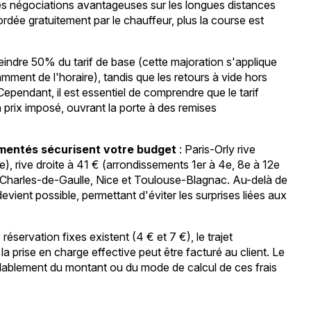
des négociations avantageuses sur les longues distances
dée gratuitement par le chauffeur, plus la course est
indre 50% du tarif de base (cette majoration s'applique
ment de l'horaire), tandis que les retours à vide hors
pendant, il est essentiel de comprendre que le tarif
 prix imposé, ouvrant la porte à des remises
ementés sécurisent votre budget
: Paris-Orly rive
), rive droite à 41 € (arrondissements 1er à 4e, 8e à 12e
sy-Charles-de-Gaulle, Nice et Toulouse-Blagnac. Au-delà de
evient possible, permettant d'éviter les surprises liées aux
éservation fixes existent (4 € et 7 €), le trajet
 la prise en charge effective peut être facturé au client. Le
éalablement du montant ou du mode de calcul de ces frais